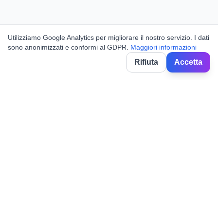
Utilizziamo Google Analytics per migliorare il nostro servizio. I dati
sono anonimizzati e conformi al GDPR.
Maggiori informazioni
Rifiuta
Accetta
BorghiNow
Descubre eventos, fiestas locales y festivales en pueblos
italianos.
Powered by AI.