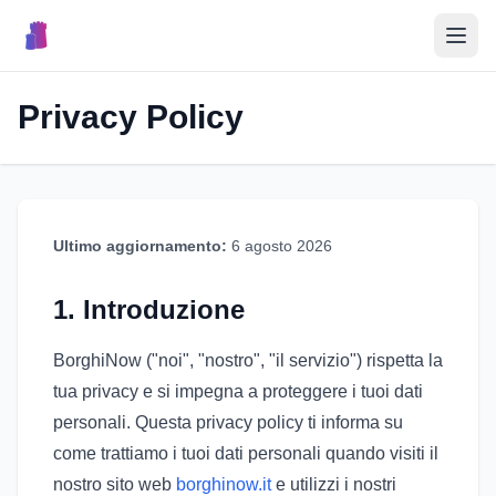
🎉
Privacy Policy
Eventos
🏘️
Pueblos
Ultimo aggiornamento:
6 agosto 2026
📝
Publicar Evento
1. Introduzione
🇮🇹
BorghiNow ("noi", "nostro", "il servizio") rispetta la
tua privacy e si impegna a proteggere i tuoi dati
personali. Questa privacy policy ti informa su
come trattiamo i tuoi dati personali quando visiti il
nostro sito web
borghinow.it
e utilizzi i nostri