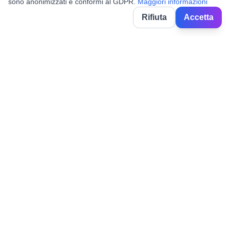
sono anonimizzati e conformi al GDPR.
Maggiori informazioni
Rifiuta
Accetta
BorghiNow
Descubre eventos, fiestas locales y festivales en pueblos
italianos.
Powered by AI.
✉️
hello@borghinow.it