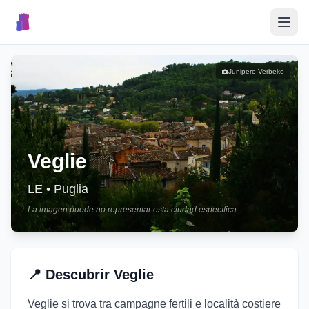
🎉
Eventos
Junipero Verbeke
🏘️
Pueblos
📝
Veglie
Publicar Evento
LE
•
Puglia
La imagen puede no representar esta ciudad específica
🇮🇹
📍
Descubrir
Veglie
Veglie si trova tra campagne fertili e località costiere