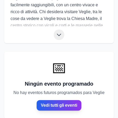
facilmente raggiungibili, con un centro vivace e
ricco di attività. Chi desidera visitare Veglie, tra le
cose da vedere a Veglie trova la Chiesa Madre, il
centro storico con vicoli e corti e le masserie nelle
campagne. La cucina propone Primitivo,
orecchiette, frise, carne arrosto, pesce e dolci alle
mandorle. Gli eventi di Veglie includono sagre del
vino, feste patronali e manifestazioni estive. Gli
eventi a Veglie permettono di vivere un paese
📅
ospitale e ricco di tradizioni.
Ningún evento programado
No hay eventos futuros programados para Veglie
Vedi tutti gli eventi