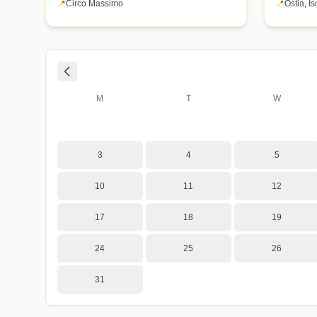
📍
Circo Massimo
📍
Ostia, I
un luogo iconico, trasformando il concerto in
gustare pia
un piccolo festival con più artisti e attività dal
collaterali.
pomeriggio. Ticket in arrivo su Ticketone e
Ticketmaster.
M
T
W
3
4
5
10
11
12
17
18
19
24
25
26
31