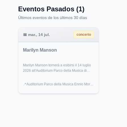
Eventos Pasados (1)
Últimos eventos de los últimos 30 días
📅
mar., 14 jul.
concerto
Marilyn Manson
Marilyn Manson tornerà a esibirsi il 14 luglio
2026 all'Auditorium Parco della Musica di
Roma. Un concerto che promette performance
straordinarie e un'atmosfera unica.
📍
Auditorium Parco della Musica Ennio Morricone