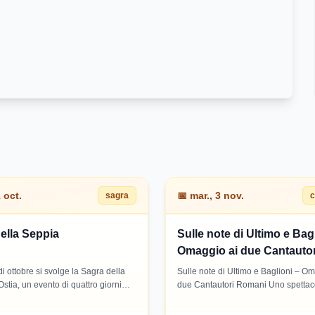
1 oct.
📅
mar., 3 nov.
sagra
c
ella Seppia
Sulle note di Ultimo e Bag
Omaggio ai due Cantautor
Romani
i ottobre si svolge la Sagra della
Sulle note di Ultimo e Baglioni – O
Ostia, un evento di quattro giorni
due Cantautori Romani Uno spettac
l mollusco che popola le acque del
musicale dedicato a due tra le voci 
omano in autunno. Un'occasione per
rappresentative della canzone d’aut