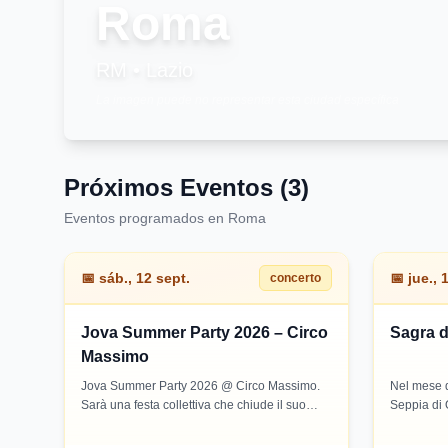
Roma
RM
•
Lazio
La imagen puede no representar esta ciudad específica
Próximos Eventos (3)
Eventos programados en Roma
📅
sáb., 12 sept.
📅
jue., 
concerto
Jova Summer Party 2026 – Circo
Sagra d
Massimo
Jova Summer Party 2026 @ Circo Massimo.
Nel mese d
Sarà una festa collettiva che chiude il suo
Seppia di 
viaggio musicale, offrendo un'esperienza che
dedicato a
unisce musica, avventura e partecipazione in
litorale r