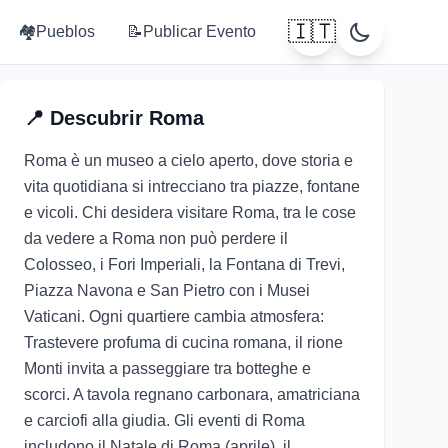
🇮🇹
🏘️
Pueblos
📝
Publicar Evento
📍
Descubrir
Roma
Roma è un museo a cielo aperto, dove storia e
vita quotidiana si intrecciano tra piazze, fontane
e vicoli. Chi desidera visitare Roma, tra le cose
da vedere a Roma non può perdere il
Colosseo, i Fori Imperiali, la Fontana di Trevi,
Piazza Navona e San Pietro con i Musei
Vaticani. Ogni quartiere cambia atmosfera:
Trastevere profuma di cucina romana, il rione
Monti invita a passeggiare tra botteghe e
scorci. A tavola regnano carbonara, amatriciana
e carciofi alla giudia. Gli eventi di Roma
includono il Natale di Roma (aprile), il