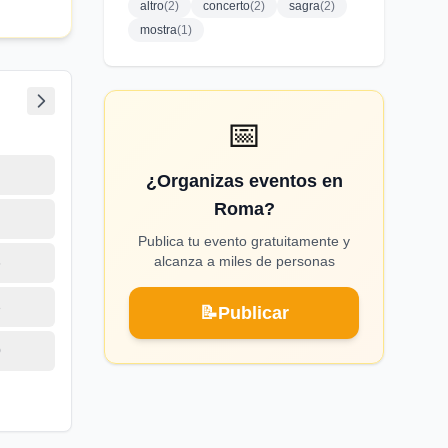
altro
(
2
)
concerto
(
2
)
sagra
(
2
)
Attraverso
mostra
(
1
)
il
odie,
ato
ai grandi
 alle
📅
timo, lo
 della
ttà di
¿Organizas eventos en
volgente
lla musica
Roma?
poetica,
Publica tu evento gratuitamente y
naria
alcanza a miles de personas
 raccontare
6
rende
3
📝
Publicar
ana,
a
0
oni.