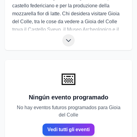
castello federiciano e per la produzione della
mozzarella fior di latte. Chi desidera visitare Gioia
del Colle, tra le cose da vedere a Gioia del Colle
trova il Castello Svevo, il Museo Archeologico e il
centro storico con piazze e vicoli luminosi. La tavola
propone mozzarella locale, orecchiette, carne
arrosto, vini e dolci tradizionali. Gli eventi di Gioia
del Colle includono la festa patronale, sagre
dedicate alla mozzarella e manifestazioni culturali
📅
estive. Gli eventi a Gioia del Colle sono l’occasione
perfetta per scoprire un paese dove storia, sapori e
tradizioni convivono armoniosamente.
Ningún evento programado
No hay eventos futuros programados para Gioia
del Colle
Vedi tutti gli eventi