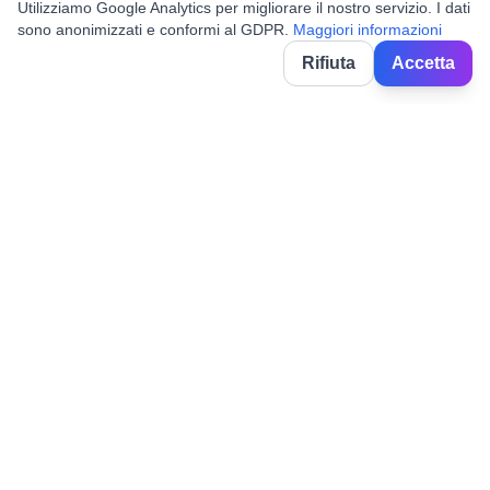
Utilizziamo Google Analytics per migliorare il nostro servizio. I dati
sono anonimizzati e conformi al GDPR.
Maggiori informazioni
Rifiuta
Accetta
BorghiNow
Descubre eventos, fiestas locales y festivales en pueblos
italianos.
Powered by AI.
✉️
hello@borghinow.it