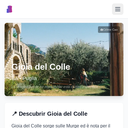
🎉
Eventos
Céline Cao
🏘️
Pueblos
📝
Gioia del Colle
Publicar Evento
BA
•
Puglia
La imagen puede no representar esta ciudad específica
🇮🇹
📍
Descubrir
Gioia del Colle
Gioia del Colle sorge sulle Murge ed è nota per il