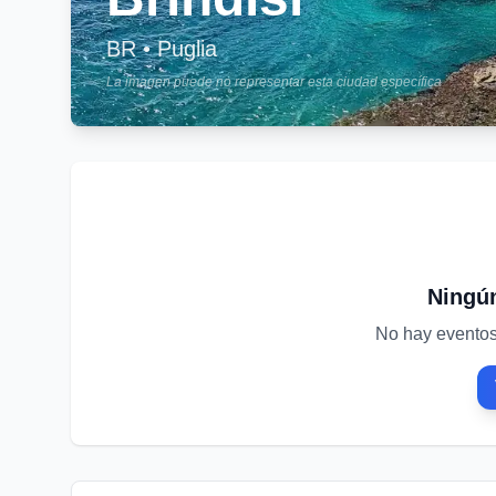
BR
•
Puglia
La imagen puede no representar esta ciudad específica
Ningú
No hay eventos