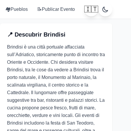
🇮🇹
🏘️
Pueblos
📝
Publicar Evento
📍
Descubrir
Brindisi
Brindisi è una città portuale affacciata
sull’Adriatico, storicamente punto di incontro tra
Oriente e Occidente. Chi desidera visitare
Brindisi, tra le cose da vedere a Brindisi trova il
porto naturale, il Monumento al Marinaio, la
scalinata virgiliana, il centro storico e la
Cattedrale. Il lungomare offre passeggiate
suggestive tra bar, ristoranti e palazzi storici. La
cucina propone pesce fresco, frutti di mare,
orecchiette, verdure e vini locali. Gli eventi di
Brindisi includono la festa di San Teodoro,
sagre del mare e rassegne culturali, oltre a