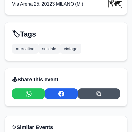
🗺️
Via Arena 25, 20123 MILANO (MI)
🏷️
Tags
mercatino
solidale
vintage
📤
Share this event
✨
Similar Events