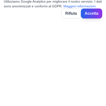
Utilizziamo Google Analytics per migliorare il nostro servizio. I dati
sono anonimizzati e conformi al GDPR.
Maggiori informazioni
☆
Rifiuta
Accetta
BorghiNow
Discover events, festivals and celebrations in Italian villages.
Powered by AI.
✉️
hello@borghinow.it