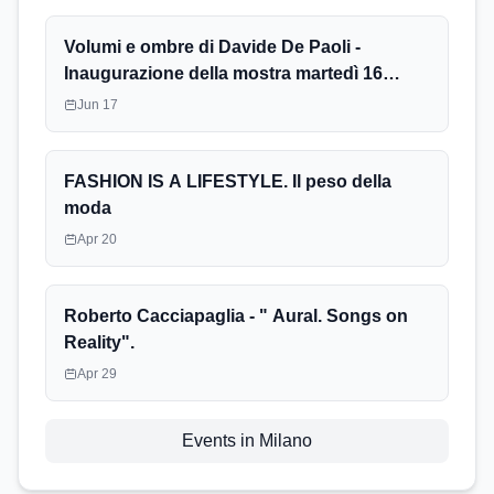
Volumi e ombre di Davide De Paoli -
Inaugurazione della mostra martedì 16
giugno 2026 ore 18.00
Jun 17
FASHION IS A LIFESTYLE. Il peso della
moda
Apr 20
Roberto Cacciapaglia - " Aural. Songs on
Reality".
Apr 29
Events in Milano