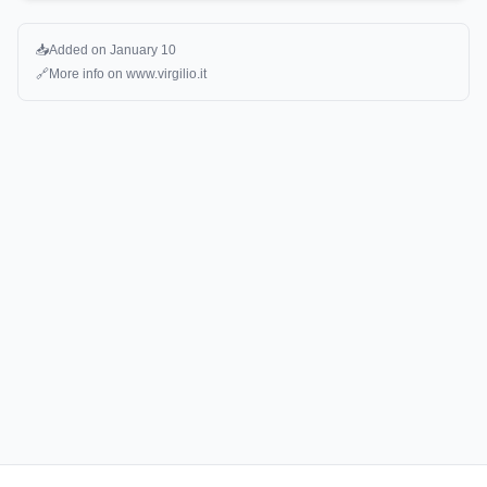
📥
Added on
January 10
🔗
More info on
www.virgilio.it