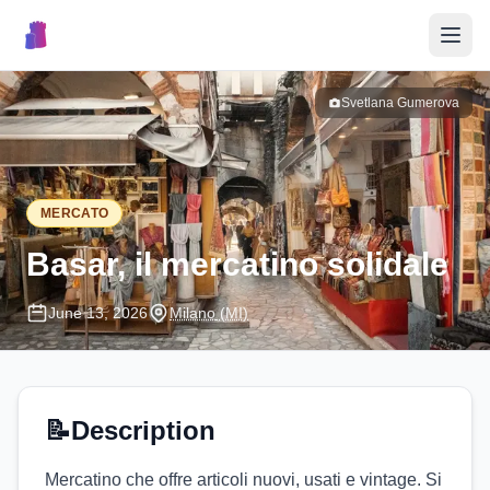
🎉
Svetlana Gumerova
Events
🏘️
Villages
MERCATO
📝
Submit Event
Basar, il mercatino solidale
June 13, 2026
Milano
(MI)
🇮🇹
📝
Description
Mercatino che offre articoli nuovi, usati e vintage. Si 