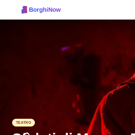
BorghiNow
TEATRO