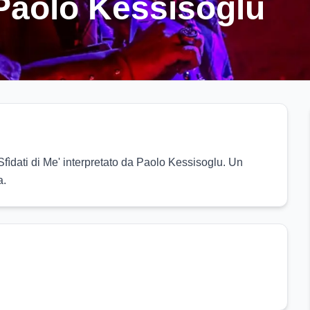
 Paolo Kessisoglu
ìdati di Me' interpretato da Paolo Kessisoglu. Un 
a.