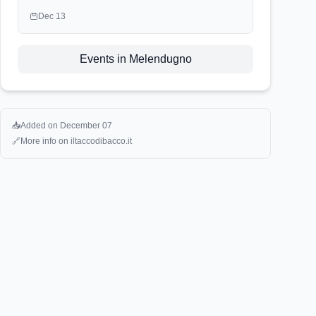
Dec 13
Events in Melendugno
📥
Added on
December 07
🔗
More info on
iltaccodibacco.it