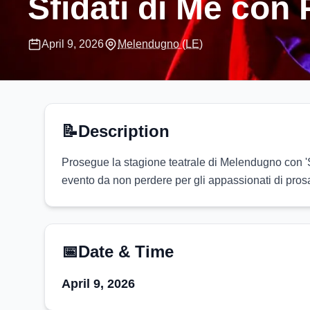
Sfìdati di Me con
April 9, 2026
Melendugno
(LE)
📝
Description
Prosegue la stagione teatrale di Melendugno con 'Sf
evento da non perdere per gli appassionati di pros
📅
Date & Time
April 9, 2026