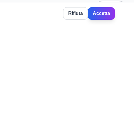
☆
Save
Rifiuta
Accetta