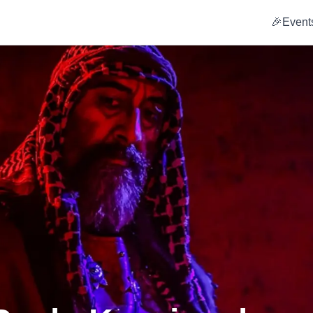
🎉
Event