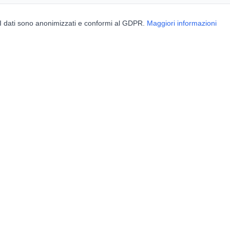
. I dati sono anonimizzati e conformi al GDPR.
Maggiori informazioni
BorghiNow
Discover events, festivals and celebrations in Italian villages.
Powered by AI.
✉️
hello@borghinow.it
About Us
Privacy Policy
Terms of Service
•
•