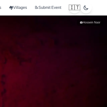
🇮🇹
s
🏘️
Villages
📝
Submit Event
Hossein Nasr