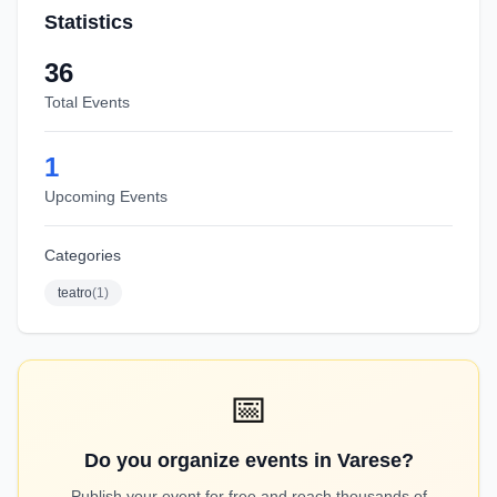
Statistics
36
Total Events
1
Upcoming Events
Categories
teatro
(
1
)
📅
Do you organize events in Varese?
Publish your event for free and reach thousands of