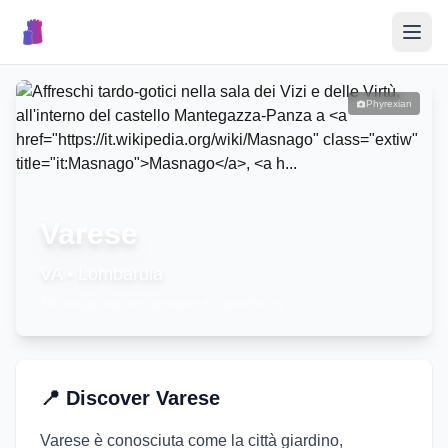
🎉
Events
Phyrexian
🏘️
Villages
📝
Varese
Submit Event
VA
•
Lombardia
The image may not represent this specific city
🇮🇹
📍
Discover
Varese
Varese è conosciuta come la città giardino,