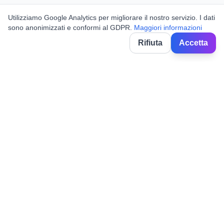
Utilizziamo Google Analytics per migliorare il nostro servizio. I dati
sono anonimizzati e conformi al GDPR.
Maggiori informazioni
Rifiuta
Accetta
BorghiNow
Discover events, festivals and celebrations in Italian villages.
Powered by AI.
✉️
hello@borghinow.it