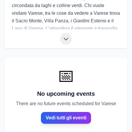
circondata da laghi e colline verdi. Chi vuole
visitare Varese, tra le cose da vedere a Varese trova
il Sacro Monte, Villa Panza, i Giardini Estensi e il
Lago di Varese. L’atmosfera è elegante e tranquilla,
ideale per chi ama natura e arte. La cucina locale
valorizza prodotti del territorio e ricette tradizionali.
Gli eventi di Varese comprendono il Palio dei
Castelli, il Varese Jazz Festival e le feste patronali.
Gli eventi a Varese permettono di vivere la città tra
📅
spiritualità, musica e paesaggi rilassanti.
No upcoming events
There are no future events scheduled for Varese
Vedi tutti gli eventi