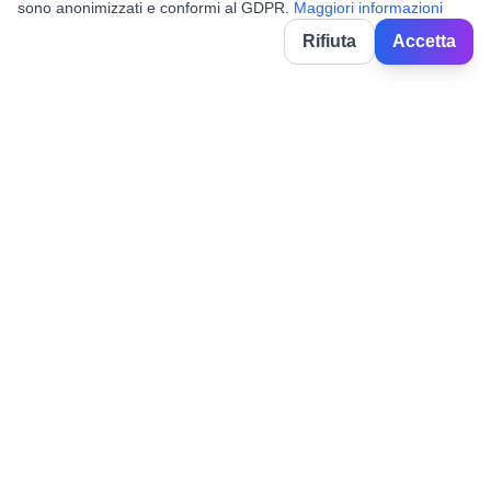
sono anonimizzati e conformi al GDPR.
Maggiori informazioni
Rifiuta
Accetta
BorghiNow
Discover events, festivals and celebrations in Italian villages.
Powered by AI.
✉️
hello@borghinow.it
About Us
Privacy Policy
Terms of Service
•
•