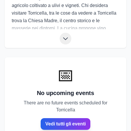
agricolo coltivato a ulivi e vigneti. Chi desidera
visitare Torricella, tra le cose da vedere a Torricella
trova la Chiesa Madre, il centro storico e le
masserie nei dintorni. La cucina propone vino
Primitivo, olio, orecchiette, frise e piatti a base di
carne. Gli eventi di Torricella includono la festa
patronale, sagre del vino e dell’olio e rassegne
culturali estive. Gli eventi a Torricella sono ideali per
chi vuole scoprire un paese tranquillo, legato alla
📅
terra e alle tradizioni contadine.
No upcoming events
There are no future events scheduled for
Torricella
Vedi tutti gli eventi