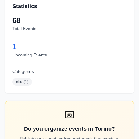
Statistics
68
Total Events
1
Upcoming Events
Categories
altro
(
1
)
📅
Do you organize events in Torino?
Publish your event for free and reach thousands of