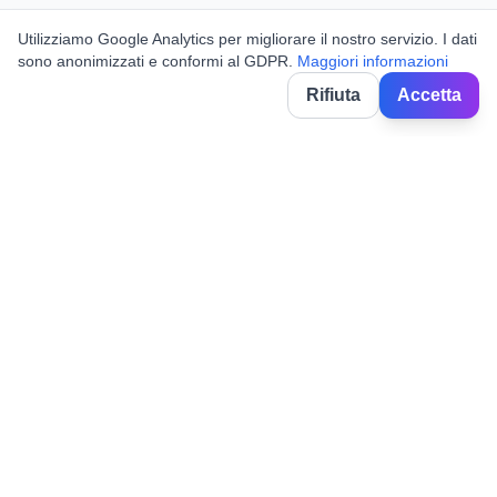
Utilizziamo Google Analytics per migliorare il nostro servizio. I dati
sono anonimizzati e conformi al GDPR.
Maggiori informazioni
Rifiuta
Accetta
BorghiNow
Discover events, festivals and celebrations in Italian villages.
Powered by AI.
✉️
hello@borghinow.it