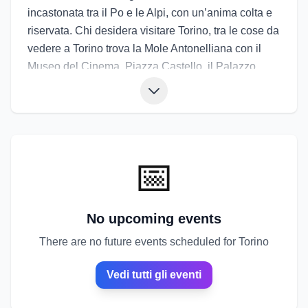
incastonata tra il Po e le Alpi, con un’anima colta e
riservata. Chi desidera visitare Torino, tra le cose da
vedere a Torino trova la Mole Antonelliana con il
Museo del Cinema, Piazza Castello, il Palazzo
Reale, il Museo Egizio e il Parco del Valentino. I
portici storici accompagnano passeggiate tra caffè
liberty e librerie. La cucina propone agnolotti, vitello
tonnato, gianduiotti e cioccolato artigianale. Gli
eventi di Torino sono tra i più importanti d’Italia: il
📅
Salone Internazionale del Libro, Torino Film
Festival e Artissima animano la città durante l’anno.
Gli eventi a Torino trasformano musei e piazze in
No upcoming events
spazi vivi, tra cultura, innovazione e una raffinata
There are no future events scheduled for Torino
atmosfera urbana.
Vedi tutti gli eventi