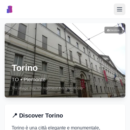
🎉
Events
Geobia
🏘️
Villages
📝
Torino
Submit Event
TO
•
Piemonte
The image may not represent this specific city
🇮🇹
📍
Discover
Torino
Torino è una città elegante e monumentale,