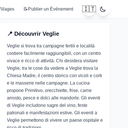
🇮🇹
illages
📝
Publier un Événement
📍
Découvrir
Veglie
Veglie si trova tra campagne fertili e località
costiere facilmente raggiungibili, con un centro
vivace e ricco di attività. Chi desidera visitare
Veglie, tra le cose da vedere a Veglie trova la
Chiesa Madre, il centro storico con vicoli e corti
e le masserie nelle campagne. La cucina
propone Primitivo, orecchiette, frise, carne
arrosto, pesce e dolci alle mandorle. Gli eventi
di Veglie includono sagre del vino, feste
patronali e manifestazioni estive. Gli eventi a
Veglie permettono di vivere un paese ospitale e
ricco di tradizioni.