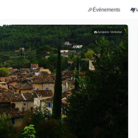
🎉
Événements
🏘️
V
Junipero Verbeke