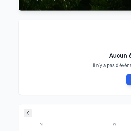
Aucun 
Il n'y a pas d'évé
M
T
W