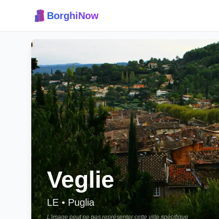
BorghiNow
Veglie
LE
•
Puglia
L'image peut ne pas représenter cette ville spécifique