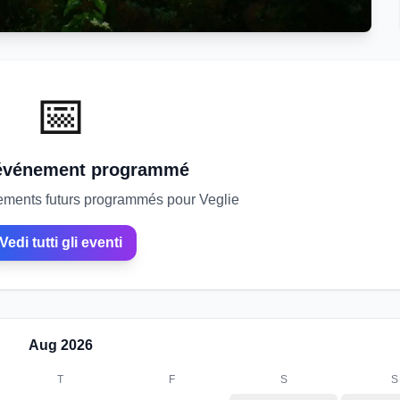
📅
événement programmé
nements futurs programmés pour Veglie
Vedi tutti gli eventi
Aug
2026
T
F
S
S