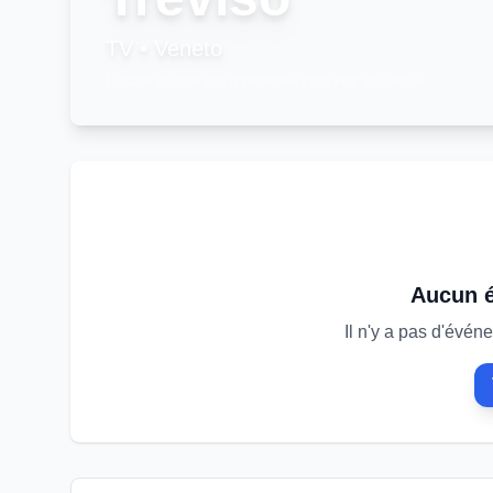
TV
•
Veneto
L'image peut ne pas représenter cette ville spécifique
Aucun 
Il n'y a pas d'évé