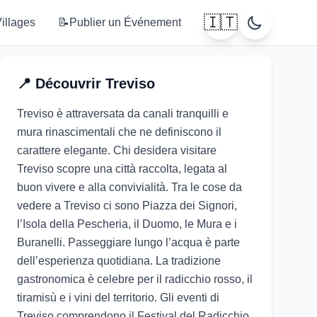
🇮🇹
illages
📝
Publier un Événement
📍
Découvrir
Treviso
Treviso è attraversata da canali tranquilli e
mura rinascimentali che ne definiscono il
carattere elegante. Chi desidera visitare
Treviso scopre una città raccolta, legata al
buon vivere e alla convivialità. Tra le cose da
vedere a Treviso ci sono Piazza dei Signori,
l’Isola della Pescheria, il Duomo, le Mura e i
Buranelli. Passeggiare lungo l’acqua è parte
dell’esperienza quotidiana. La tradizione
gastronomica è celebre per il radicchio rosso, il
tiramisù e i vini del territorio. Gli eventi di
Treviso comprendono il Festival del Radicchio,