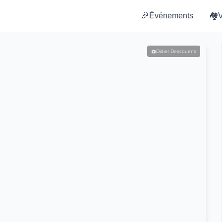
🎉
Événements
🏘️
V
Didier Descouens