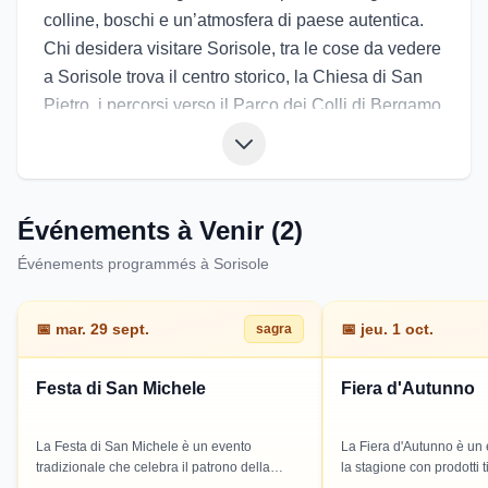
colline, boschi e un’atmosfera di paese autentica.
Chi desidera visitare Sorisole, tra le cose da vedere
a Sorisole trova il centro storico, la Chiesa di San
Pietro, i percorsi verso il Parco dei Colli di Bergamo
e i sentieri collinari con panorami aperti. L’atmosfera
è rilassata e naturale, perfetta per camminate e gite
in bici. La cucina propone sapori bergamaschi,
polenta e formaggi locali. Gli eventi di Sorisole
Événements à Venir (2)
includono feste patronali, sagre e rassegne estive.
Événements programmés à Sorisole
Gli eventi a Sorisole animano la comunità con
mercatini, musica e convivialità tra il verde.
📅
mar. 29 sept.
📅
jeu. 1 oct.
sagra
Festa di San Michele
Fiera d'Autunno
La Festa di San Michele è un evento
La Fiera d'Autunno è un
tradizionale che celebra il patrono della
la stagione con prodotti ti