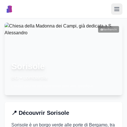
🎉
Événements
Ilanfranchi
🏘️
Villages
📝
Sorisole
Publier un Événement
BG
•
Lombardia
L'image peut ne pas représenter cette ville spécifique
🇮🇹
📍
Découvrir
Sorisole
Sorisole è un borgo verde alle porte di Bergamo, tra