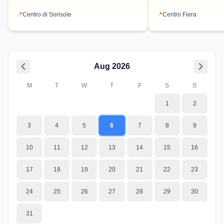
comunità con attività, musica e gastronomia
attività per famiglie. Un
locale. Un'occasione per vivere la cultura e le
scoprire le tradizioni loca
📍
Centro di Sorisole
📍
Centro Fiera
tradizioni del territorio.
specialità autunnali.
Aug
2026
M
T
W
T
F
S
S
1
2
3
4
5
6
7
8
9
10
11
12
13
14
15
16
17
18
19
20
21
22
23
24
25
26
27
28
29
30
31