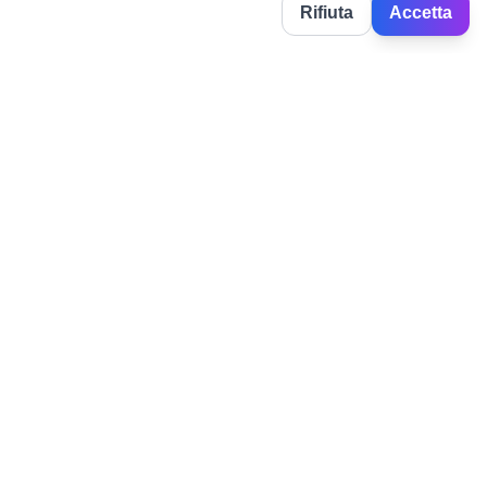
Rifiuta
Accetta
BorghiNow
Découvrez événements, fêtes locales et festivals dans les villages
italiens.
Powered by AI.
✉️
hello@borghinow.it
Qui Sommes-Nous
Politique de Confidentialité
•
•