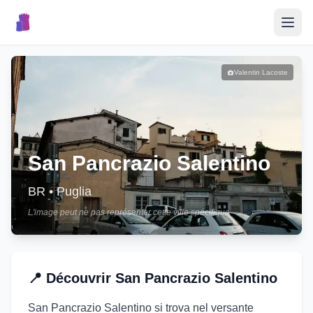
🎉
Événements
Valentin Lacoste
🏘️
Villages
📝
San Pancrazio Salentino
Publier un Événement
BR
•
Puglia
L'image peut ne pas représenter cette ville spécifique
🇮🇹
📍
Découvrir
San Pancrazio Salentino
San Pancrazio Salentino si trova nel versante