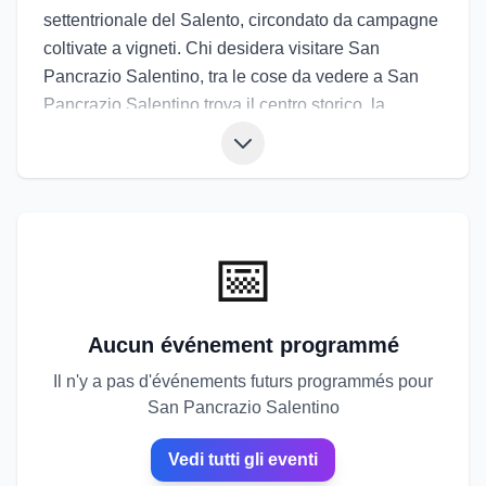
settentrionale del Salento, circondato da campagne
coltivate a vigneti. Chi desidera visitare San
Pancrazio Salentino, tra le cose da vedere a San
Pancrazio Salentino trova il centro storico, la
Chiesa Madre, palazzi signorili e aree
archeologiche vicine. La cucina propone vino
Primitivo, frise, orecchiette, carne alla brace e
verdure selvatiche. Gli eventi di San Pancrazio
Salentino comprendono feste patronali, sagre del
📅
vino e manifestazioni culturali. Gli eventi a San
Pancrazio Salentino permettono di scoprire un
territorio legato profondamente alla tradizione
Aucun événement programmé
agricola.
Il n'y a pas d'événements futurs programmés pour
San Pancrazio Salentino
Vedi tutti gli eventi