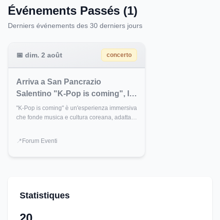
Événements Passés (1)
Derniers événements des 30 derniers jours
📅
dim. 2 août
concerto
Arriva a San Pancrazio
Salentino "K-Pop is coming", lo
show evento sul fenomeno
"K-Pop is coming" è un'esperienza immersiva
coreano
che fonde musica e cultura coreana, adatta a
tutti gli appassionati del genere. Non perdere
l'occasione di vivere un evento unico e
📍
Forum Eventi
coinvolgente.
Statistiques
20