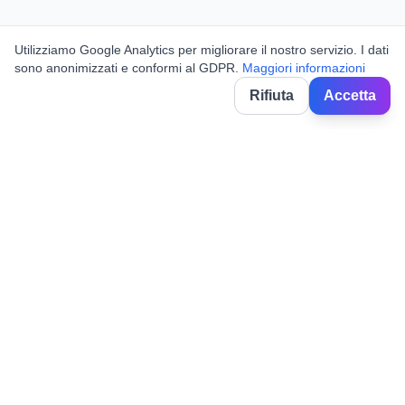
Utilizziamo Google Analytics per migliorare il nostro servizio. I dati
sono anonimizzati e conformi al GDPR.
Maggiori informazioni
Rifiuta
Accetta
BorghiNow
Découvrez événements, fêtes locales et festivals dans les villages
italiens.
Powered by AI.
✉️
hello@borghinow.it