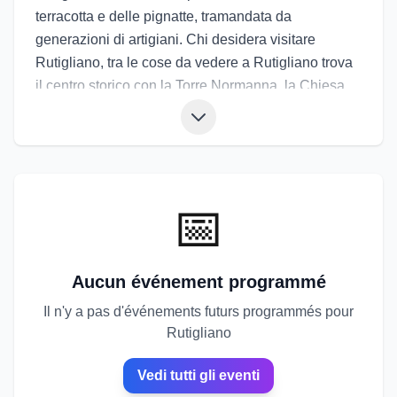
terracotta e delle pignatte, tramandata da
generazioni di artigiani. Chi desidera visitare
Rutigliano, tra le cose da vedere a Rutigliano trova
il centro storico con la Torre Normanna, la Chiesa
Matrice, i palazzi nobiliari e le botteghe di ceramica
dove osservare lavorazioni ancora artigianali. La
cucina propone focaccia, orecchiette, verdure di
stagione, legumi e dolci tipici. Gli eventi di
Rutigliano comprendono la Sagra della Pettola, la
📅
Festa dell’Uva e manifestazioni dedicate alle
pignatte in terracotta, oltre alla festa patronale. Gli
eventi a Rutigliano offrono l’occasione di conoscere
Aucun événement programmé
da vicino artigianato, gastronomia e vita di paese,
Il n'y a pas d'événements futurs programmés pour
tra piazze affollate e musica dal vivo.
Rutigliano
Vedi tutti gli eventi