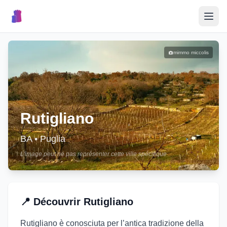
🎉
Événements
mimmo miccolis
🏘️
Villages
📝
Rutigliano
Publier un Événement
BA
•
Puglia
L'image peut ne pas représenter cette ville spécifique
🇮🇹
📍
Découvrir
Rutigliano
Rutigliano è conosciuta per l’antica tradizione della