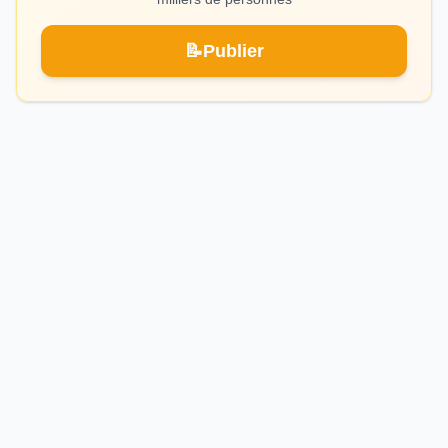
📝
Publier