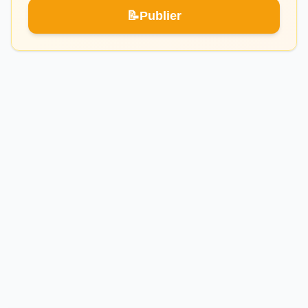
📝
Publier