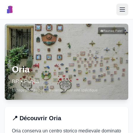
🎉
Événements
Raunaq Patel
🏘️
Villages
📝
Oria
Publier un Événement
BR
•
Puglia
L'image peut ne pas représenter cette ville spécifique
🇮🇹
📍
Découvrir
Oria
Oria conserva un centro storico medievale dominato