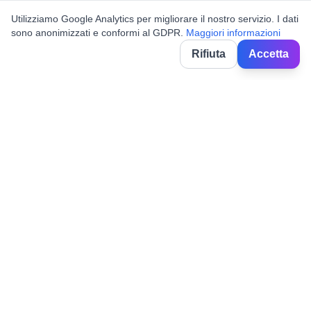
Utilizziamo Google Analytics per migliorare il nostro servizio. I dati
sono anonimizzati e conformi al GDPR.
Maggiori informazioni
Rifiuta
Accetta
BorghiNow
Découvrez événements, fêtes locales et festivals dans les villages
italiens.
Powered by AI.
✉️
hello@borghinow.it