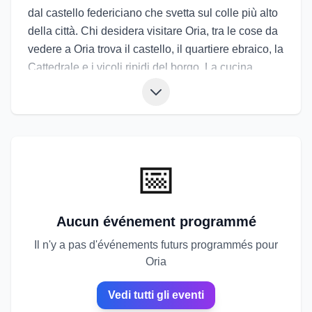
dal castello federiciano che svetta sul colle più alto
della città. Chi desidera visitare Oria, tra le cose da
vedere a Oria trova il castello, il quartiere ebraico, la
Cattedrale e i vicoli ripidi del borgo. La cucina
propone orecchiette, carni arrosto, formaggi,
verdure e dolci tipici. Gli eventi di Oria includono il
celebre Torneo dei Rioni, rievocazione storica
medievale con cortei e competizioni, oltre a feste
patronali e sagre. Gli eventi a Oria permettono di
📅
vivere un viaggio nel tempo tra storia, folklore e
profumi della cucina salentina.
Aucun événement programmé
Il n'y a pas d'événements futurs programmés pour
Oria
Vedi tutti gli eventi