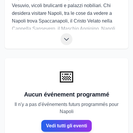
Vesuvio, vicoli brulicanti e palazzi nobiliari. Chi
desidera visitare Napoli, tra le cose da vedere a
Napoli trova Spaccanapoli, il Cristo Velato nella
Cappella Sansevero, il Maschio Angioino, Napoli
Sotterranea e il Lungomare Caracciolo. La città
profuma di pizza, sfogliatella e caffè, con mercati
come Porta Nolana che raccontano la vita vera. Gli
eventi di Napoli includono il Maggio dei Monumenti,
il Napoli Teatro Festival Italia e la festa di San
📅
Gennaro. Gli eventi a Napoli accendono piazze e
chiostri con musica, arte e tradizione, regalando
un’esperienza intensa: un mix di energia, bellezza e
Aucun événement programmé
ironia che resta addosso.
Il n'y a pas d'événements futurs programmés pour
Napoli
Vedi tutti gli eventi