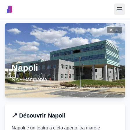
🎉
Événements
Baku
🏘️
Villages
📝
Napoli
Publier un Événement
NA
•
Campania
L'image peut ne pas représenter cette ville spécifique
🇮🇹
📍
Découvrir
Napoli
Napoli è un teatro a cielo aperto, tra mare e