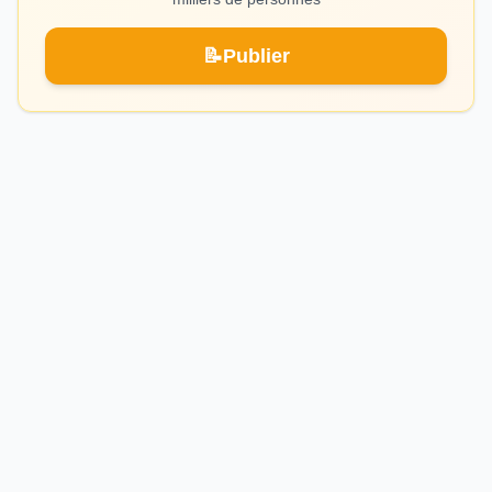
📝
Publier