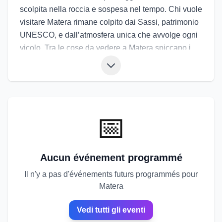
scolpita nella roccia e sospesa nel tempo. Chi vuole
visitare Matera rimane colpito dai Sassi, patrimonio
UNESCO, e dall’atmosfera unica che avvolge ogni
vicolo. Tra le cose da vedere a Matera spiccano i
Sassi Caveoso e Barisano, la Cattedrale della
Madonna della Bruna, le chiese rupestri e il Parco
della Murgia Materana. La tradizione gastronomica
propone pane di Matera, legumi, cialledda e piatti
contadini. Gli eventi di Matera includono la Festa
📅
della Bruna, il Matera Film Festival e le rassegne
culturali nei Sassi. Gli eventi a Matera trasformano
la città in un grande palcoscenico a cielo aperto,
Aucun événement programmé
dove storia, fede e creatività convivono in
Il n'y a pas d'événements futurs programmés pour
un’esperienza intensa e indimenticabile.
Matera
Vedi tutti gli eventi