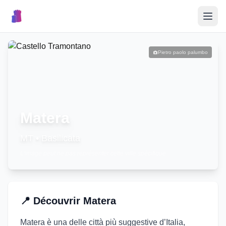
🎉
Événements
Pietro paolo palumbo
🏘️
Villages
📝
Matera
Publier un Événement
MT
•
Basilicata
L'image peut ne pas représenter cette ville spécifique
🇮🇹
📍
Découvrir
Matera
Matera è una delle città più suggestive d’Italia,