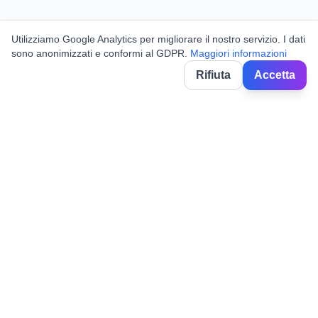
Utilizziamo Google Analytics per migliorare il nostro servizio. I dati
sono anonimizzati e conformi al GDPR.
Maggiori informazioni
Rifiuta
Accetta
BorghiNow
Découvrez événements, fêtes locales et festivals dans les villages
italiens.
Powered by AI.
✉️
hello@borghinow.it