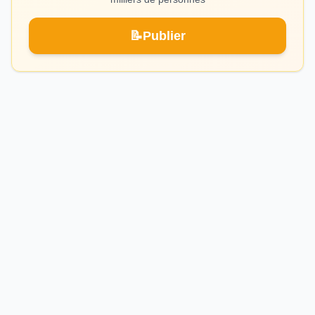
📝
Publier