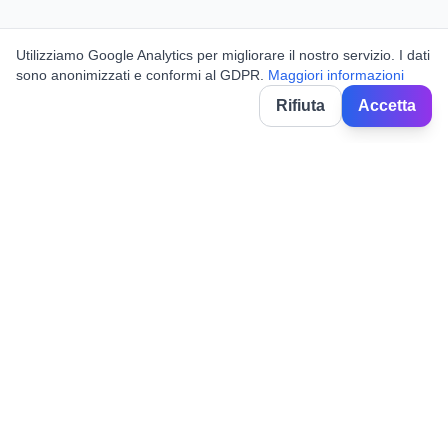
Utilizziamo Google Analytics per migliorare il nostro servizio. I dati
sono anonimizzati e conformi al GDPR.
Maggiori informazioni
Rifiuta
Accetta
BorghiNow
Découvrez événements, fêtes locales et festivals dans les villages
italiens.
Powered by AI.
✉️
hello@borghinow.it