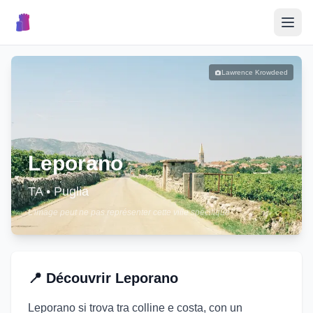
🎉
Événements
Lawrence Krowdeed
🏘️
Villages
📝
Leporano
Publier un Événement
TA
•
Puglia
L'image peut ne pas représenter cette ville spécifique
🇮🇹
📍
Découvrir
Leporano
Leporano si trova tra colline e costa, con un