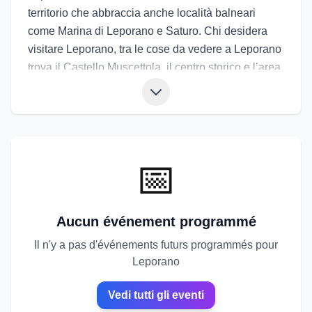
territorio che abbraccia anche località balneari
come Marina di Leporano e Saturo. Chi desidera
visitare Leporano, tra le cose da vedere a Leporano
trova il Castello Muscettola, il centro storico e l’area
archeologica di Saturo con resti greci e romani. Le
spiagge vicine offrono calette riparate e acque
limpide. La cucina propone pesce, frutti di mare,
orecchiette, verdure di stagione e vino Primitivo. Gli
eventi di Leporano includono feste patronali,
📅
rassegne estive sulla costa e sagre dei prodotti
tipici. Gli eventi a Leporano sono ideali per chi
vuole alternare cultura, mare e serate all’aperto.
Aucun événement programmé
Il n'y a pas d'événements futurs programmés pour
Leporano
Vedi tutti gli eventi