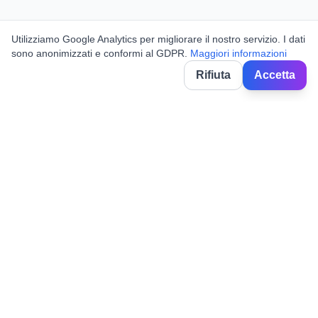
Utilizziamo Google Analytics per migliorare il nostro servizio. I dati
sono anonimizzati e conformi al GDPR.
Maggiori informazioni
Rifiuta
Accetta
BorghiNow
Découvrez événements, fêtes locales et festivals dans les villages
italiens.
Powered by AI.
✉️
hello@borghinow.it