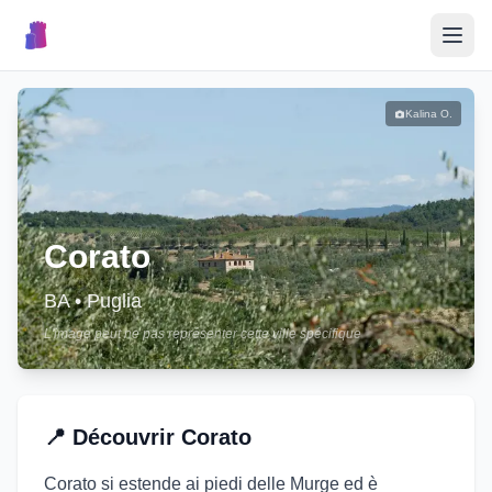
🎉
Événements
Kalina O.
🏘️
Villages
📝
Corato
Publier un Événement
BA
•
Puglia
L'image peut ne pas représenter cette ville spécifique
🇮🇹
📍
Découvrir
Corato
Corato si estende ai piedi delle Murge ed è