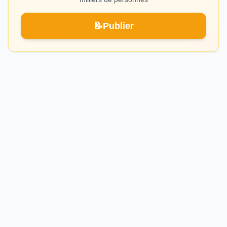
📝
Publier