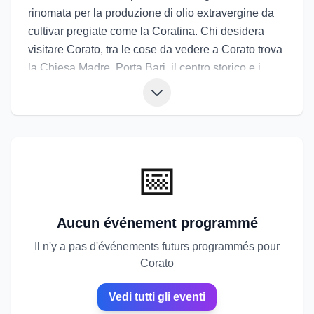
rinomata per la produzione di olio extravergine da
cultivar pregiate come la Coratina. Chi desidera
visitare Corato, tra le cose da vedere a Corato trova
la Chiesa Madre, Porta Bari, il centro storico e i
palazzi signorili. La cucina propone pane, focacce,
orecchiette, legumi, carni arrosto e dolci alle
mandorle. Gli eventi di Corato includono la festa
patronale, il corteo storico e sagre dedicate all’olio e
ai prodotti tipici. Gli eventi a Corato offrono
📅
l’occasione di vivere un paese legato
profondamente alla sua identità agricola e all’arte
dell’olio.
Aucun événement programmé
Il n'y a pas d'événements futurs programmés pour
Corato
Vedi tutti gli eventi