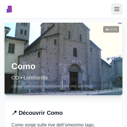
🎉
Événements
Leo78
🏘️
Villages
📝
Como
Publier un Événement
CO
•
Lombardia
L'image peut ne pas représenter cette ville spécifique
🇮🇹
📍
Découvrir
Como
Como sorge sulle rive dell’omonimo lago,