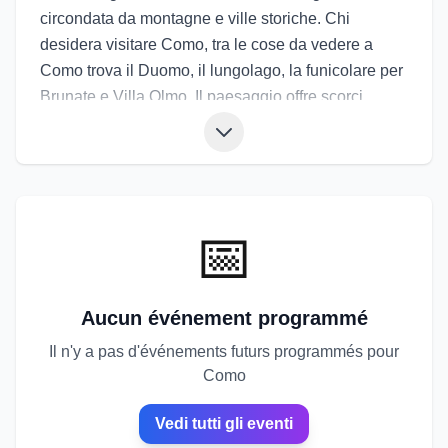
circondata da montagne e ville storiche. Chi
desidera visitare Como, tra le cose da vedere a
Como trova il Duomo, il lungolago, la funicolare per
Brunate e Villa Olmo. Il paesaggio offre scorci
romantici e un ritmo di vita rilassato. La tradizione
tessile si affianca a una cucina fatta di pesce di lago
e piatti semplici ma autentici. Gli eventi di Como
comprendono la Città dei Balocchi, il Festival di
Como Città della Musica e le celebrazioni di San
📅
Giovanni. Gli eventi a Como trasformano il lago in
un palcoscenico naturale, tra luci, concerti e
tradizioni locali.
Aucun événement programmé
Il n'y a pas d'événements futurs programmés pour
Como
Vedi tutti gli eventi