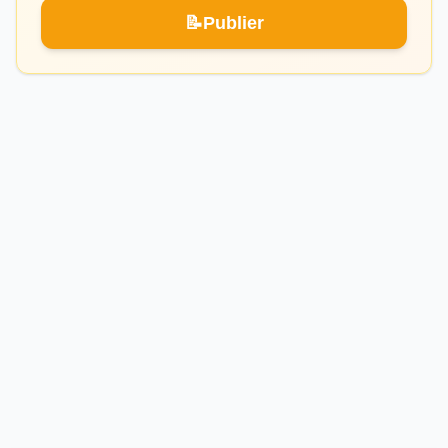
📝
Publier