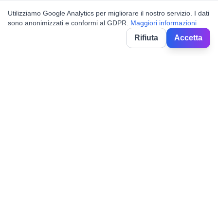
Utilizziamo Google Analytics per migliorare il nostro servizio. I dati
sono anonimizzati e conformi al GDPR.
Maggiori informazioni
Rifiuta
Accetta
BorghiNow
Découvrez événements, fêtes locales et festivals dans les villages
italiens.
Powered by AI.
✉️
hello@borghinow.it