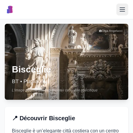
🎉
Événements
Olga Angelucci
🏘️
Villages
📝
Bisceglie
Publier un Événement
BT
•
Puglia
L'image peut ne pas représenter cette ville spécifique
🇮🇹
📍
Découvrir
Bisceglie
Bisceglie è un’elegante città costiera con un centro