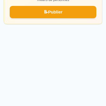
📝
Publier