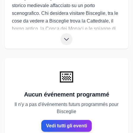
storico medievale affacciato su un porto
scenografico. Chi desidera visitare Bisceglie, tra le
cose da vedere a Bisceglie trova la Cattedrale, il
borgo antico, la Conca dei Monaci e le spiagge di
ciottoli e calette tipiche della zona. La cucina
propone pesce, frutti di mare, dolci alla mandorla,
focaccia e piatti regionali. Gli eventi di Bisceglie
includono feste patronali, sagre del pesce,
rassegne culturali e notti bianche. Gli eventi a
📅
Bisceglie offrono un perfetto equilibrio tra mare,
storia e vivacità.
Aucun événement programmé
Il n'y a pas d'événements futurs programmés pour
Bisceglie
Vedi tutti gli eventi