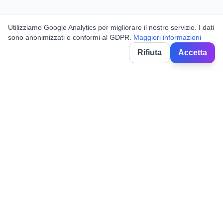
Utilizziamo Google Analytics per migliorare il nostro servizio. I dati
sono anonimizzati e conformi al GDPR.
Maggiori informazioni
Rifiuta
Accetta
BorghiNow
Découvrez événements, fêtes locales et festivals dans les villages
italiens.
Powered by AI.
✉️
hello@borghinow.it