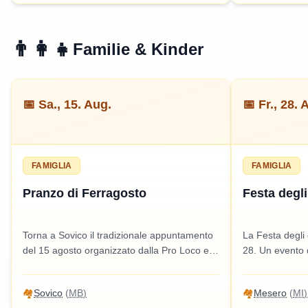
👨‍👩‍👧
Familie & Kinder
📅
Sa., 15. Aug.
📅
Fr., 28. 
FAMIGLIA
FAMIGLIA
Pranzo di Ferragosto
Festa degli
Torna a Sovico il tradizionale appuntamento
La Festa degli
del 15 agosto organizzato dalla Pro Loco e
28. Un evento d
dall’amministrazione comunale. Un evento
famiglie, con a
per famiglie con attività e intrattenimento per
condivisione. In
🏘️
Sovico
(
MB
)
🏘️
Mesero
(
MI
)
tutti.