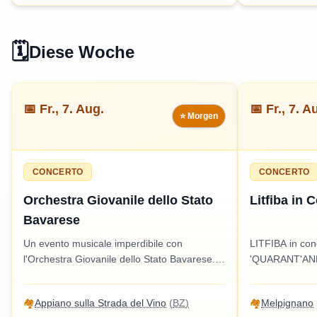
🗓️
Diese Woche
📅
Fr., 7. Aug.
📅
Fr., 7. A
⭐ Morgen
CONCERTO
CONCERTO
Orchestra Giovanile dello Stato
Litfiba in 
Bavarese
Un evento musicale imperdibile con
LITFIBA in conc
l'Orchestra Giovanile dello Stato Bavarese.
'QUARANT'ANNI
Un'esperienza culturale adatta a tutti, che
musicale imper
promette di incantare il pubblico con melodie
celebrare la mu
🏘️
Appiano sulla Strada del Vino
(
BZ
)
🏘️
Melpignano
straordinarie.