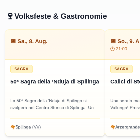
🍷
Volksfeste & Gastronomie
📅
Sa., 8. Aug.
📅
So., 9. 
🕐
21:00
SAGRA
SAGRA
50ª Sagra della ‘Nduja di Spilinga
Calici di S
La 50ª Sagra della ‘Nduja di Spilinga si
Una serata magi
svolgerà nel Centro Storico di Spilinga. Un
Vallonga! Press
evento imperdibile per gli amanti della
partecipare a 
gastronomia calabrese, con degustazioni e
osservare il ci
🏘️
Spilinga
(
VV
)
🏘️
Arzergrande
attività per tutti.
godere di musi
degustazione v