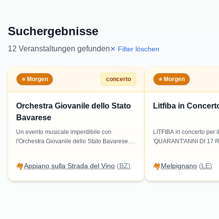
Suchergebnisse
12
Veranstaltungen gefunden
✕ Filter löschen
⭐ Morgen
concerto
⭐ Morgen
Orchestra Giovanile dello Stato
Litfiba in Concert
Bavarese
Un evento musicale imperdibile con
LITFIBA in concerto per il
l'Orchestra Giovanile dello Stato Bavarese.
'QUARANT'ANNI DI 17 RE
Un'esperienza culturale adatta a tutti, che
musicale imperdibile a 
promette di incantare il pubblico con melodie
celebrare la musica degli
🏘️
Appiano sulla Strada del Vino
(
BZ
)
🏘️
Melpignano
(
LE
)
straordinarie.