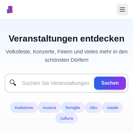
🎉
Veranstaltungen
Veranstaltungen entdecken
🏘️
Ortschaften
Volksfeste, Konzerte, Feiern und vieles mehr in den
schönsten Dörfern
📝
Event veröffentlichen
🔍
Suchen
🇮🇹
tradizione
musica
famiglie
cibo
natale
cultura