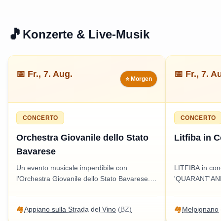
omaggio ricord
a tutti.
🎵
Konzerte & Live-Musik
📅
Fr., 7. Aug.
📅
Fr., 7. A
⭐ Morgen
CONCERTO
CONCERTO
Orchestra Giovanile dello Stato
Litfiba in 
Bavarese
Un evento musicale imperdibile con
LITFIBA in conc
l'Orchestra Giovanile dello Stato Bavarese.
'QUARANT'ANNI
Un'esperienza culturale adatta a tutti, che
musicale imper
promette di incantare il pubblico con melodie
celebrare la mu
🏘️
Appiano sulla Strada del Vino
(
BZ
)
🏘️
Melpignano
straordinarie.