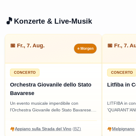
omaggio ricord
a tutti.
🎵
Konzerte & Live-Musik
📅
Fr., 7. Aug.
📅
Fr., 7. A
⭐ Morgen
CONCERTO
CONCERTO
Orchestra Giovanile dello Stato
Litfiba in 
Bavarese
Un evento musicale imperdibile con
LITFIBA in conc
l'Orchestra Giovanile dello Stato Bavarese.
'QUARANT'ANNI
Un'esperienza culturale adatta a tutti, che
musicale imper
promette di incantare il pubblico con melodie
celebrare la mu
🏘️
Appiano sulla Strada del Vino
(
BZ
)
🏘️
Melpignano
straordinarie.