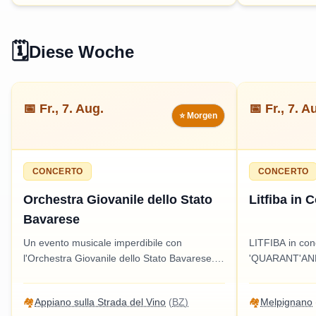
🗓️
Diese Woche
📅
Fr., 7. Aug.
📅
Fr., 7. A
⭐ Morgen
CONCERTO
CONCERTO
Orchestra Giovanile dello Stato
Litfiba in 
Bavarese
Un evento musicale imperdibile con
LITFIBA in conc
l'Orchestra Giovanile dello Stato Bavarese.
'QUARANT'ANNI
Un'esperienza culturale adatta a tutti, che
musicale imper
promette di incantare il pubblico con melodie
celebrare la mu
🏘️
Appiano sulla Strada del Vino
(
BZ
)
🏘️
Melpignano
straordinarie.