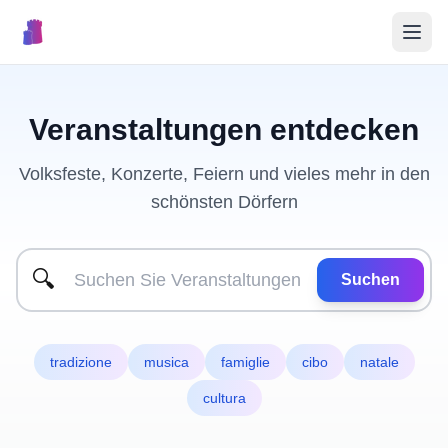
🎉
Veranstaltungen
Veranstaltungen entdecken
🏘️
Ortschaften
Volksfeste, Konzerte, Feiern und vieles mehr in den
schönsten Dörfern
📝
Event veröffentlichen
🔍
Suchen
🇮🇹
tradizione
musica
famiglie
cibo
natale
cultura