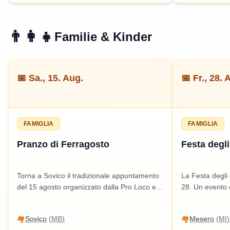
👨‍👩‍👧
Familie & Kinder
📅
Sa., 15. Aug.
📅
Fr., 28. 
FAMIGLIA
FAMIGLIA
Pranzo di Ferragosto
Festa degli
Torna a Sovico il tradizionale appuntamento
La Festa degli
del 15 agosto organizzato dalla Pro Loco e
28. Un evento d
dall’amministrazione comunale. Un evento
famiglie, con a
per famiglie con attività e intrattenimento per
condivisione. In
🏘️
Sovico
(
MB
)
🏘️
Mesero
(
MI
)
tutti.