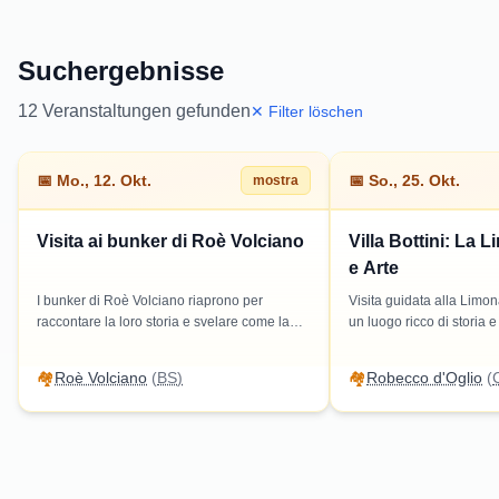
Suchergebnisse
12
Veranstaltungen gefunden
✕ Filter löschen
📅
Mo., 12. Okt.
📅
So., 25. Okt.
mostra
Visita ai bunker di Roè Volciano
Villa Bottini: La L
e Arte
I bunker di Roè Volciano riaprono per
Visita guidata alla Limona
raccontare la loro storia e svelare come la
un luogo ricco di storia e
natura li ha trasformati. L'apertura
bellezza di questo spazio
straordinaria avverrà domenica 12 ottobre
attraverso un percorso a
🏘️
Roè Volciano
(
BS
)
🏘️
Robecco d'Oglio
(
dalle 10.00 alle 18.00, con visite guidate di
adatto a tutti.
circa 90 minuti. Si consiglia abbigliamento
comodo e ogni partecipante avrà un casco
con torcia frontale.