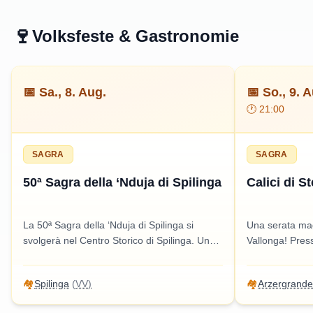
🍷
Volksfeste & Gastronomie
📅
Sa., 8. Aug.
📅
So., 9. 
🕐
21:00
SAGRA
SAGRA
50ª Sagra della ‘Nduja di Spilinga
Calici di S
La 50ª Sagra della ‘Nduja di Spilinga si
Una serata magi
svolgerà nel Centro Storico di Spilinga. Un
Vallonga! Press
evento imperdibile per gli amanti della
partecipare a 
gastronomia calabrese, con degustazioni e
osservare il ci
🏘️
Spilinga
(
VV
)
🏘️
Arzergrande
attività per tutti.
godere di musi
degustazione v