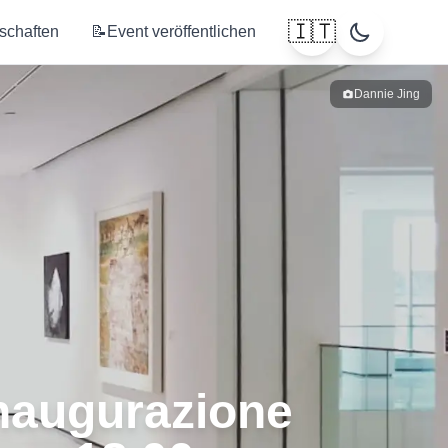
🇮🇹
tschaften
📝
Event veröffentlichen
Dannie Jing
Inaugurazione