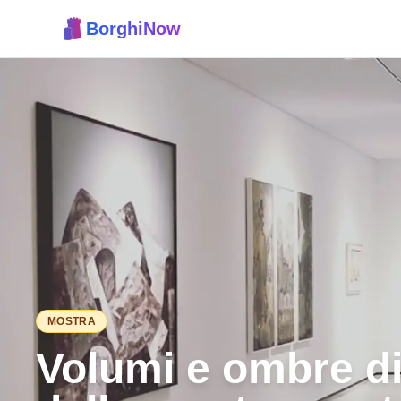
BorghiNow
MOSTRA
Volumi e ombre di