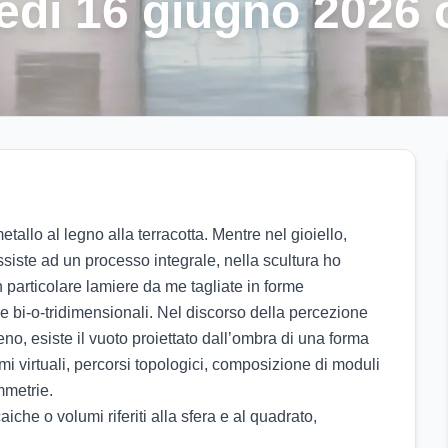
edì 16 giugno 2026 
etallo al legno alla terracotta. Mentre nel gioiello, 
ssiste ad un processo integrale, nella scultura ho 
n particolare lamiere da me tagliate in forme 
 bi-o-tridimensionali. Nel discorso della percezione 
no, esiste il vuoto proiettato dall’ombra di una forma 
i virtuali, percorsi topologici, composizione di moduli 
metrie.  

iche o volumi riferiti alla sfera e al quadrato, 