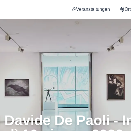
🎉
Veranstaltungen
🏘️
Or
 Davide De Paoli - 