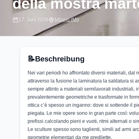
della mostra mart
17. Juni 2026
Milano
(MI)
📝
Beschreibung
Nei vari periodi ho affrontato diversi materiali, dal m
attraverso la fusione la laminatura la saldatura si a
sempre attinto a materiali semilavorati industriali, i
prevalentemente geometriche e trasformate in forme
ottica c’è spesso un inganno: dove si sottende il pie
piegata. Le mie opere sono in gran parte così: volum
prefissi calcolando pieni e vuoti, ritmi alternati o sim
Le sculture spesso sono taglienti, simili ad armi arca
geometrie elementari da me predilette.
