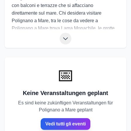
con balconi e terrazze che si affacciano
direttamente sul mare. Chi desidera visitare
Polignano a Mare, tra le cose da vedere a
Polignano a Mare trova Lama Monachile, le grotte
marine da esplorare in barca, il centro storico
bianco e le scalinate con versi di poesie. Il
lungomare e i belvedere regalano panorami
spettacolari in ogni stagione. La cucina propone
pesce crudo, fritture, panini con il polpo, focaccia e
📅
gelati artigianali. Gli eventi di Polignano a Mare
comprendono feste patronali, rassegne estive e
manifestazioni legate al mare, come tuffi da grandi
Keine Veranstaltungen geplant
altezze e serate musicali. Gli eventi a Polignano a
Es sind keine zukünftigen Veranstaltungen für
Mare permettono di vivere un borgo costiero dal
Polignano a Mare geplant
carattere unico, tra vicoli, scogliere e profumo di
salsedine.
Vedi tutti gli eventi