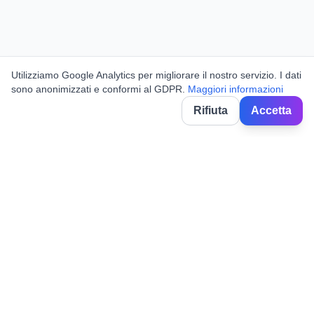
Utilizziamo Google Analytics per migliorare il nostro servizio. I dati
sono anonimizzati e conformi al GDPR.
Maggiori informazioni
Rifiuta
Accetta
BorghiNow
Entdecken Sie Veranstaltungen, Volksfeste und Feiern in
italienischen Dörfern.
Powered by AI.