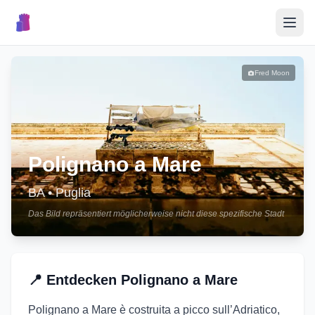
🎉
Veranstaltungen
Fred Moon
🏘️
Ortschaften
📝
Polignano a Mare
Event veröffentlichen
BA
•
Puglia
Das Bild repräsentiert möglicherweise nicht diese spezifische Stadt
🇮🇹
📍
Entdecken
Polignano a Mare
Polignano a Mare è costruita a picco sull’Adriatico,