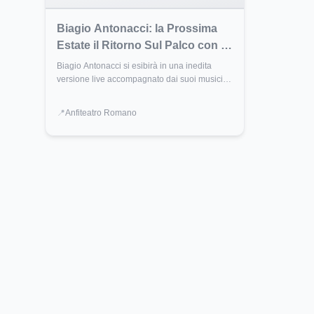
Biagio Antonacci: la Prossima
Estate il Ritorno Sul Palco con il
Tour Unplugged 2026
Biagio Antonacci si esibirà in una inedita
versione live accompagnato dai suoi musicisti
e da un quartetto d’archi. Un evento
imperdibile per gli amanti della musica dal
📍
Anfiteatro Romano
vivo.