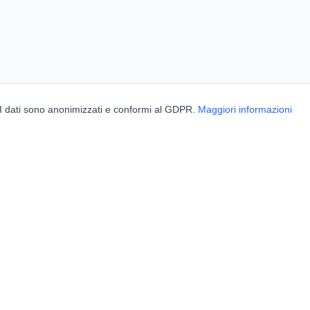
. I dati sono anonimizzati e conformi al GDPR.
Maggiori informazioni
BorghiNow
decken Sie Veranstaltungen, Volksfeste und Feiern in italienischen Dörf
Powered by AI.