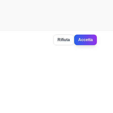
Rifiuta
Accetta
ern.