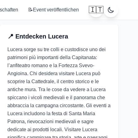
🇮🇹
tschaften
📝
Event veröffentlichen
📍
Entdecken
Lucera
Lucera sorge su tre colli e custodisce uno dei
patrimoni più importanti della Capitanata:
l’anfiteatro romano e la Fortezza Svevo-
Angioina. Chi desidera visitare Lucera può
scoprire la Cattedrale, il centro storico e le
antiche mura. Tra le cose da vedere a Lucera
spiccano i vicoli medievali e il panorama che
abbraccia la campagna circostante. Gli eventi a
Lucera includono la festa di Santa Maria
Patrona, rievocazioni medievali e sagre
dedicate ai prodotti locali. Visitare Lucera
significa camminare tra storia, arte e paesaggi