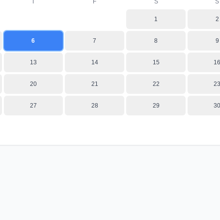
T
F
S
S
1
2
6
7
8
9
13
14
15
1
20
21
22
2
27
28
29
3