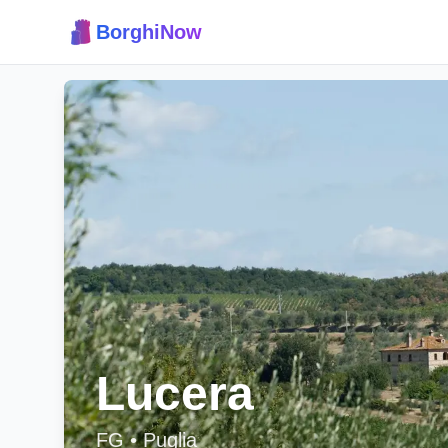
BorghiNow
Lucera
FG
•
Puglia