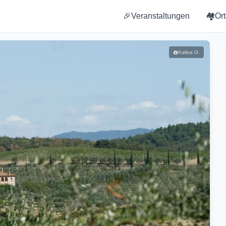
🎉
Veranstaltungen
🏘️
Or
Kalina O.