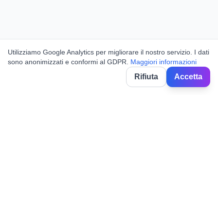
Utilizziamo Google Analytics per migliorare il nostro servizio. I dati
sono anonimizzati e conformi al GDPR.
Maggiori informazioni
Rifiuta
Accetta
BorghiNow
Entdecken Sie Veranstaltungen, Volksfeste und Feiern in
italienischen Dörfern.
Powered by AI.