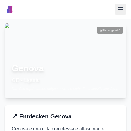
🎉
Veranstaltungen
Pierangelo66
🏘️
Ortschaften
📝
Genova
Event veröffentlichen
GE
•
Liguria
Das Bild repräsentiert möglicherweise nicht diese spezifische Stadt
🇮🇹
📍
Entdecken
Genova
Genova è una città complessa e affascinante,