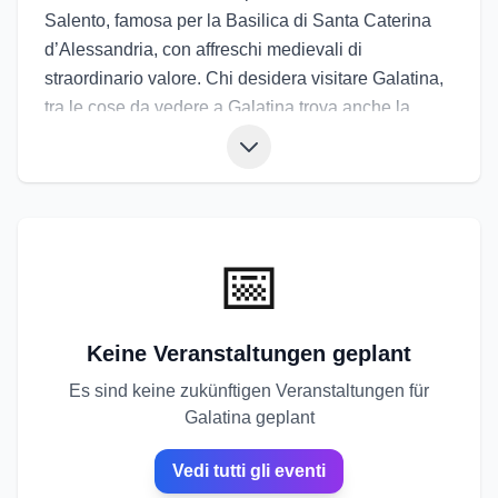
Salento, famosa per la Basilica di Santa Caterina
d’Alessandria, con affreschi medievali di
straordinario valore. Chi desidera visitare Galatina,
tra le cose da vedere a Galatina trova anche la
Chiesa dei Santi Pietro e Paolo, il centro storico
barocco, palazzi nobiliari e corti. La cucina propone
pasticciotti, pietanze tradizionali, orecchiette e vini
locali. Gli eventi di Galatina includono la Festa di
San Paolo, legata al rito del tarantismo, e rassegne
📅
culturali. Gli eventi a Galatina uniscono arte, storia e
tradizione salentina.
Keine Veranstaltungen geplant
Es sind keine zukünftigen Veranstaltungen für
Galatina geplant
Vedi tutti gli eventi