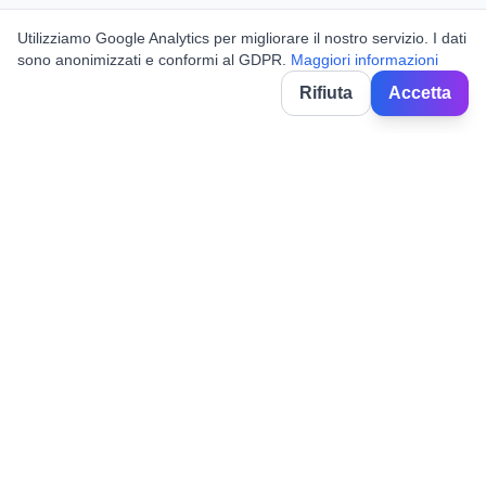
Utilizziamo Google Analytics per migliorare il nostro servizio. I dati
sono anonimizzati e conformi al GDPR.
Maggiori informazioni
Rifiuta
Accetta
BorghiNow
Entdecken Sie Veranstaltungen, Volksfeste und Feiern in
italienischen Dörfern.
Powered by AI.
✉️
hello@borghinow.it