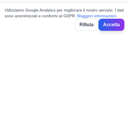
Utilizziamo Google Analytics per migliorare il nostro servizio. I dati
sono anonimizzati e conformi al GDPR.
Maggiori informazioni
Rifiuta
Accetta
BorghiNow
Entdecken Sie Veranstaltungen, Volksfeste und Feiern in
italienischen Dörfern.
Powered by AI.
✉️
hello@borghinow.it