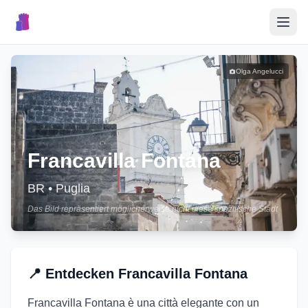
🎉
Veranstaltungen
Olga Angelucci
🏘️
Ortschaften
📝
Francavilla Fontana
Event veröffentlichen
BR
•
Puglia
Das Bild repräsentiert möglicherweise nicht diese spezifische Stadt
🇮🇹
📍
Entdecken
Francavilla Fontana
Francavilla Fontana è una città elegante con un