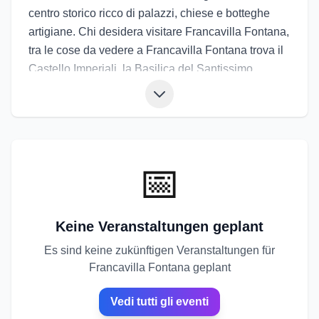
centro storico ricco di palazzi, chiese e botteghe
artigiane. Chi desidera visitare Francavilla Fontana,
tra le cose da vedere a Francavilla Fontana trova il
Castello Imperiali, la Basilica del Santissimo
Rosario, i portici, le piazze e le vie antiche. La
cucina propone carne arrosto, orecchiette, legumi,
frise e dolci tipici. Gli eventi di Francavilla Fontana
includono la Settimana Santa con riti suggestivi,
feste patronali e sagre dei prodotti locali. Gli eventi
📅
a Francavilla Fontana offrono un’esperienza
intensa, tra cultura, spiritualità e gastronomia.
Keine Veranstaltungen geplant
Es sind keine zukünftigen Veranstaltungen für
Francavilla Fontana geplant
Vedi tutti gli eventi