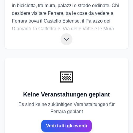
in bicicletta, tra mura, palazzi e strade ordinate. Chi
desidera visitare Ferrara, tra le cose da vedere a
Ferrara trova il Castello Estense, il Palazzo dei
Diamanti, la Cattedrale, Via delle Volte e le Mura
cittadine. L’atmosfera è elegante e rilassata, con
scorci che sembrano dipinti e una forte identità
estense. La cucina propone cappellacci di zucca e
salama da sugo. Gli eventi di Ferrara includono il
Ferrara Buskers Festival, il Palio di Ferrara e
📅
Ferrara Sotto le Stelle. Gli eventi a Ferrara
riempiono piazze e cortili di musica, colori e serate
che sanno di estate italiana.
Keine Veranstaltungen geplant
Es sind keine zukünftigen Veranstaltungen für
Ferrara geplant
Vedi tutti gli eventi