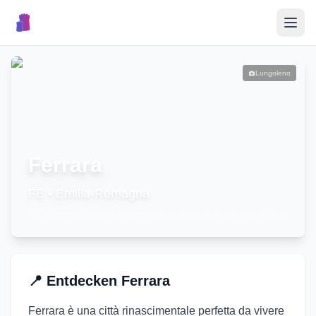
🎉
Veranstaltungen
Lungoleno
🏘️
Ortschaften
📝
Ferrara
Event veröffentlichen
FE
•
Emilia-Romagna
Das Bild repräsentiert möglicherweise nicht diese spezifische Stadt
🇮🇹
📍
Entdecken
Ferrara
Ferrara è una città rinascimentale perfetta da vivere