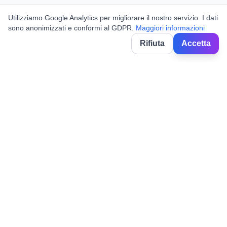
Utilizziamo Google Analytics per migliorare il nostro servizio. I dati
sono anonimizzati e conformi al GDPR.
Maggiori informazioni
Rifiuta
Accetta
BorghiNow
Entdecken Sie Veranstaltungen, Volksfeste und Feiern in
italienischen Dörfern.
Powered by AI.
✉️
hello@borghinow.it